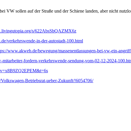
i VW sollen auf der Straße und der Schiene landen, aber nicht nutzlos
oud.livingutopia.org/s/622AbsSbQAZMX6z
e.de/verkehrswende-in-der-autostadt-100.html
tps://www.akweb.de/bewegung/massenentlassungen-bei-vw-ein-angriff-auf
/vw-mitarbeiter-fordern-verkehrswende-sendung-vom-02-12-2024-100.ht
ch?v=x8B9ZQ2EPEM&t=6s
de/Volkswagen-Betriebsrat-ueber-Zukunft/!6054706/