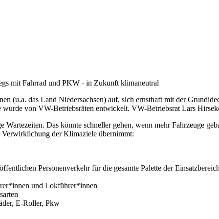
gs mit Fahrrad und PKW - in Zukunft klimaneutral
 (u.a. das Land Niedersachsen) auf, sich ernsthaft mit der Grundide
 wurde von VW-Betriebsräten entwickelt. VW-Betriebsrat Lars Hirsekor
lange Wartezeiten. Das könnte schneller gehen, wenn mehr Fahrzeuge 
er Verwirklichung der Klimaziele übernimmt:
fentlichen Personenverkehr für die gesamte Palette der Einsatzbereic
ahrer*innen und Lokführer*innen
sarten
äder, E-Roller, Pkw