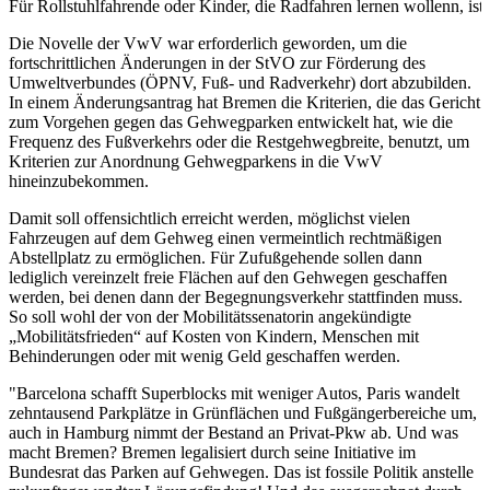
Für Rollstuhlfahrende oder Kinder, die Radfahren lernen wollenn, ist h
Die Novelle der VwV war erforderlich geworden, um die
fortschrittlichen Änderungen in der StVO zur Förderung des
Umweltverbundes (ÖPNV, Fuß- und Radverkehr) dort abzubilden.
In einem Änderungsantrag hat Bremen die Kriterien, die das Gericht
zum Vorgehen gegen das Gehwegparken entwickelt hat, wie die
Frequenz des Fußverkehrs oder die Restgehwegbreite, benutzt, um
Kriterien zur Anordnung Gehwegparkens in die VwV
hineinzubekommen.
Damit soll offensichtlich erreicht werden, möglichst vielen
Fahrzeugen auf dem Gehweg einen vermeintlich rechtmäßigen
Abstellplatz zu ermöglichen. Für Zufußgehende sollen dann
lediglich vereinzelt freie Flächen auf den Gehwegen geschaffen
werden, bei denen dann der Begegnungsverkehr stattfinden muss.
So soll wohl der von der Mobilitätssenatorin angekündigte
„Mobilitätsfrieden“ auf Kosten von Kindern, Menschen mit
Behinderungen oder mit wenig Geld geschaffen werden.
"Barcelona schafft Superblocks mit weniger Autos, Paris wandelt
zehntausend Parkplätze in Grünflächen und Fußgängerbereiche um,
auch in Hamburg nimmt der Bestand an Privat-Pkw ab. Und was
macht Bremen? Bremen legalisiert durch seine Initiative im
Bundesrat das Parken auf Gehwegen. Das ist fossile Politik anstelle