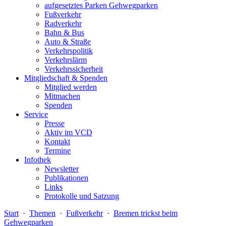
aufgesetztes Parken Gehwegparken
Fußverkehr
Radverkehr
Bahn & Bus
Auto & Straße
Verkehrspolitik
Verkehrslärm
Verkehrssicherheit
Mitgliedschaft & Spenden
Mitglied werden
Mitmachen
Spenden
Service
Presse
Aktiv im VCD
Kontakt
Termine
Infothek
Newsletter
Publikationen
Links
Protokolle und Satzung
Start
·
Themen
·
Fußverkehr
·
Bremen trickst beim
Gehwegparken