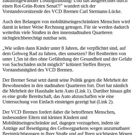
zukunftsgewandter Lösungsfindung! Und das ausgerechnet durch
einen Rot-Grün-Roten Senat?!" wundert sich der
Vorstandsvorsitzende des VCD Bremen Carl Stermann-Lücke.
Auch den Belangen von mobilitätseingeschränkten Menschen wird
damit in keiner Weise Rechnung getragen. Für sie werden dadurch
weiterhin viele Straßen in den innenstadtnahen Quartieren
nichtgleichberechtigt nutzbar sein.
„Wie sollen dann Kinder unter 8 Jahren, die verpflichtet sind, auf
dem Gehweg Rad zu fahren, dies umsetzen? Bei Restbreiten von
unter 1,5m ist dies ohne Gefährdung der Gesundheit und der Gefahr
von Sachschäden nicht möglich“ kritisiert Steffen Breyer,
Vorstandsmitglied des VCD Bremen.
Der Bremer Senat setzt damit seine Politik gegen die Mehrheit der
Bewohnenden in den stadtnahen Quartieren fort. Dort hat nämlich
die Mehrheit der Haushalte kein Auto (Link 1). Darüber hinaus gibt
es eine große Bereitschaft, das Auto abzuschaffen wie eine
Untersuchung von Einfach einsteigen gezeigt hat (Link 2).
Der VCD Bremen fordert daher die betroffenen Menschen
,
insbesondere Eltern mit kleinen Kindern und
Mobilitätseingeschränkte auf, dagegen vorzugehen, indem sie
Anträge auf Beseitigung des Gehwegparkens wegen unzumutbarer
Beeinträchtigungen in Ihrer Straße und auf Ihren wichtigsten Wegen