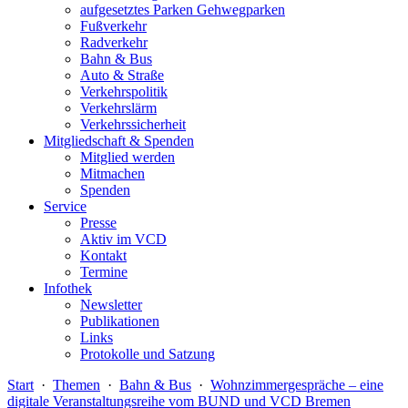
aufgesetztes Parken Gehwegparken
Fußverkehr
Radverkehr
Bahn & Bus
Auto & Straße
Verkehrspolitik
Verkehrslärm
Verkehrssicherheit
Mitgliedschaft & Spenden
Mitglied werden
Mitmachen
Spenden
Service
Presse
Aktiv im VCD
Kontakt
Termine
Infothek
Newsletter
Publikationen
Links
Protokolle und Satzung
Start
·
Themen
·
Bahn & Bus
·
Wohnzimmergespräche – eine
digitale Veranstaltungsreihe vom BUND und VCD Bremen