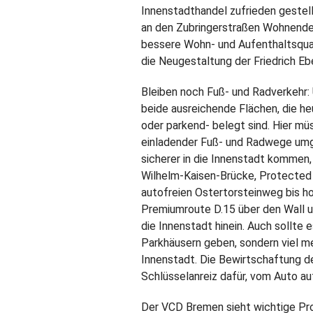
Innenstadthandel zufrieden gestel
an den Zubringerstraßen Wohnenden
bessere Wohn- und Aufenthaltsquali
die Neugestaltung der Friedrich Eb
Bleiben noch Fuß- und Radverkehr: 
beide ausreichende Flächen, die h
oder parkend- belegt sind. Hier m
einladender Fuß- und Radwege um
sicherer in die Innenstadt kommen
Wilhelm-Kaisen-Brücke, Protected B
autofreien Ostertorsteinweg bis h
Premiumroute D.15 über den Wall un
die Innenstadt hinein. Auch sollte 
Parkhäusern geben, sondern viel m
Innenstadt. Die Bewirtschaftung d
Schlüsselanreiz dafür, vom Auto a
Der VCD Bremen sieht wichtige Pr