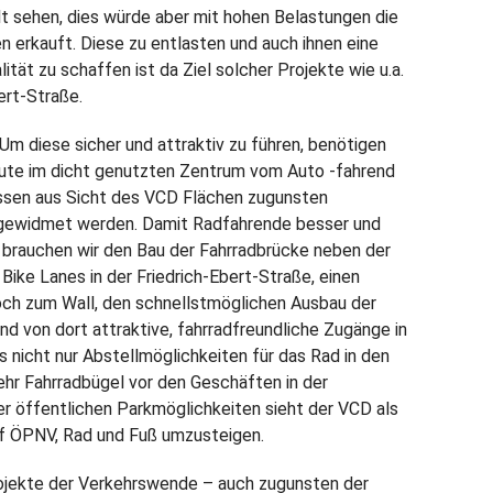
lt sehen, dies würde aber mit hohen Belastungen die
 erkauft. Diese zu entlasten und auch ihnen eine
tät zu schaffen ist da Ziel solcher Projekte wie u.a.
ert-Straße.
Um diese sicher und attraktiv zu führen, benötigen
eute im dicht genutzten Zentrum vom Auto -fahrend
üssen aus Sicht des VCD Flächen zugunsten
gewidmet werden. Damit Radfahrende besser und
, brauchen wir den Bau der Fahrradbrücke neben der
ike Lanes in der Friedrich-Ebert-Straße, einen
och zum Wall, den schnellstmöglichen Ausbau der
d von dort attraktive, fahrradfreundliche Zugänge in
es nicht nur Abstellmöglichkeiten für das Rad in den
ehr Fahrradbügel vor den Geschäften in der
er öffentlichen Parkmöglichkeiten sieht der VCD als
uf ÖPNV, Rad und Fuß umzusteigen.
ojekte der Verkehrswende – auch zugunsten der