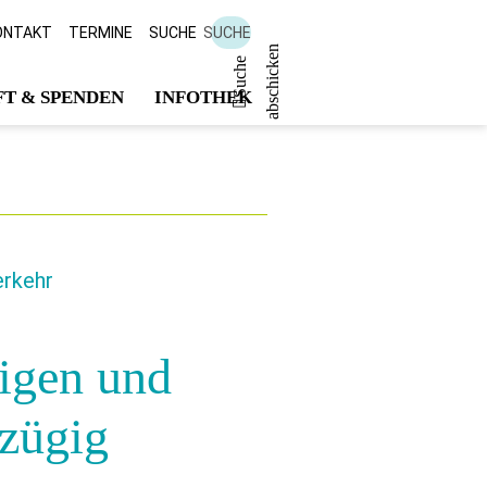
ONTAKT
TERMINE
SUCHE
SUCHE
n
S
u
c
h
e
a
b
s
c
h
i
c
k
e
T & SPENDEN
INFOTHEK
erkehr
igen und
 zügig