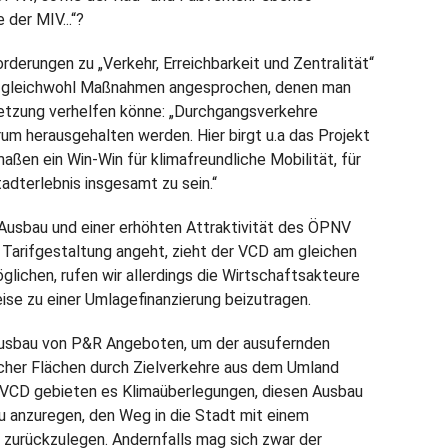
 der MIV...“?
rderungen zu „Verkehr, Erreichbarkeit und Zentralität“
ohl gleichwohl Maßnahmen angesprochen, denen man
tzung verhelfen könne: „Durchgangsverkehre
 herausgehalten werden. Hier birgt u.a das Projekt
aßen ein Win-Win für klimafreundliche Mobilität, für
dterlebnis insgesamt zu sein.“
Ausbau und einer erhöhten Attraktivität des ÖPNV
Tarifgestaltung angeht, zieht der VCD am gleichen
glichen, rufen wir allerdings die Wirtschaftsakteure
weise zu einer Umlagefinanzierung beizutragen.
 Ausbau von P&R Angeboten, um der ausufernden
scher Flächen durch Zielverkehre aus dem Umland
 VCD gebieten es Klimaüberlegungen, diesen Ausbau
 anzuregen, den Weg in die Stadt mit einem
 zurückzulegen. Andernfalls mag sich zwar der