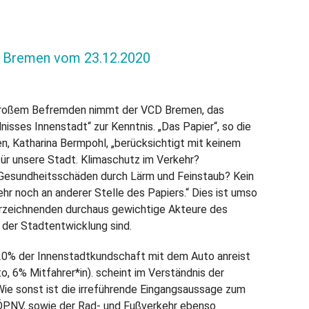
D Bremen vom 23.12.2020
großem Befremden nimmt der VCD Bremen, das
isses Innenstadt“ zur Kenntnis. „Das Papier“, so die
 Katharina Bermpohl, „berücksichtigt mit keinem
ür unsere Stadt. Klimaschutz im Verkehr?
Gesundheitsschäden durch Lärm und Feinstaub? Kein
hr noch an anderer Stelle des Papiers.“ Dies ist umso
terzeichnenden durchaus gewichtige Akteure des
der Stadtentwicklung sind.
s 20% der Innenstadtkundschaft mit dem Auto anreist
o, 6% Mitfahrer*in). scheint im Verständnis der
ie sonst ist die irreführende Eingangsaussage zum
 „ÖPNV, sowie der Rad- und Fußverkehr ebenso