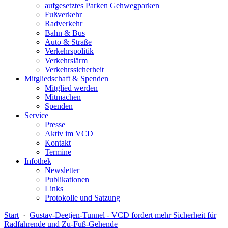
aufgesetztes Parken Gehwegparken
Fußverkehr
Radverkehr
Bahn & Bus
Auto & Straße
Verkehrspolitik
Verkehrslärm
Verkehrssicherheit
Mitgliedschaft & Spenden
Mitglied werden
Mitmachen
Spenden
Service
Presse
Aktiv im VCD
Kontakt
Termine
Infothek
Newsletter
Publikationen
Links
Protokolle und Satzung
Start
·
Gustav-Deetjen-Tunnel - VCD fordert mehr Sicherheit für
Radfahrende und Zu-Fuß-Gehende