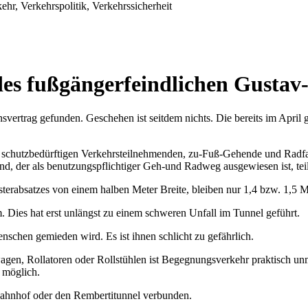
hr, Verkehrspolitik, Verkehrssicherheit
es fußgängerfeindlichen Gustav
vertrag gefunden. Geschehen ist seitdem nichts. Die bereits im Apri
s schutzbedürftigen Verkehrsteilnehmenden, zu-Fuß-Gehende und Radfah
nd, der als benutzungspflichtiger Geh-und Radweg ausgewiesen ist, tei
terabsatzes von einem halben Meter Breite, bleiben nur 1,4 bzw. 1,5 M
. Dies hat erst unlängst zu einem schweren Unfall im Tunnel geführt.
nschen gemieden wird. Es ist ihnen schlicht zu gefährlich.
gen, Rollatoren oder Rollstühlen ist Begegnungsverkehr praktisch unmö
t möglich.
ahnhof oder den Rembertitunnel verbunden.