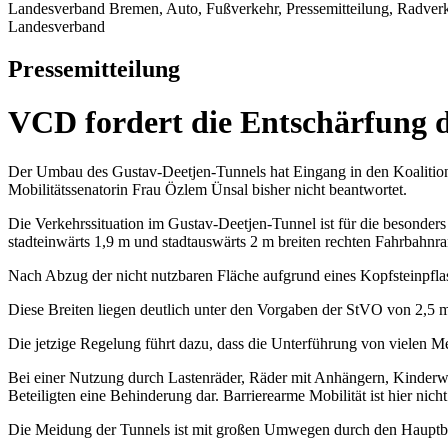
Landesverband Bremen, Auto, Fußverkehr, Pressemitteilung, Radverke
Landesverband
Pressemitteilung
VCD fordert die Entschärfung d
Der Umbau des Gustav-Deetjen-Tunnels hat Eingang in den Koalitions
Mobilitätssenatorin Frau Özlem Ünsal bisher nicht beantwortet.
Die Verkehrssituation im Gustav-Deetjen-Tunnel ist für die besonder
stadteinwärts 1,9 m und stadtauswärts 2 m breiten rechten Fahrbahnra
Nach Abzug der nicht nutzbaren Fläche aufgrund eines Kopfsteinpflas
Diese Breiten liegen deutlich unter den Vorgaben der StVO von 2,5 m
Die jetzige Regelung führt dazu, dass die Unterführung von vielen Me
Bei einer Nutzung durch Lastenräder, Räder mit Anhängern, Kinderwa
Beteiligten eine Behinderung dar. Barrierearme Mobilität ist hier nich
Die Meidung der Tunnels ist mit großen Umwegen durch den Hauptb